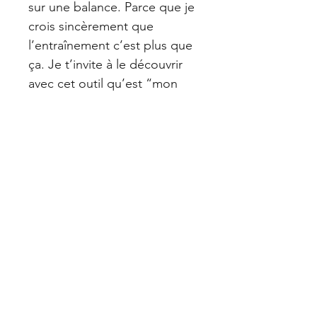
sur une ­balance. Parce que je 
crois ­sincèrement que 
l’entraînement c’est plus que 
ça. Je t’invite à le découvrir 
avec cet outil qu’est “mon 
plan santé”. 
Détails
Des citations positives pour garder 
un mindset de feu. 
Tu auras un espace pour planifier tes 
repas et tes entraînements
Geneviève Boisclair, designer
de la semaine. 
graphique
Tu as aussi un endroit pour noter tes 
rendez-vous, et prévoir
tes semaines de travails ou d’activités.